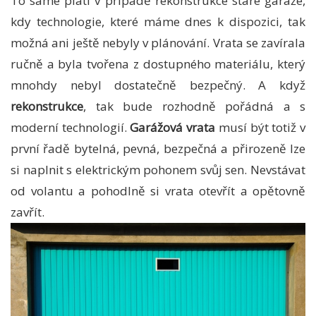
To samé platí v případě rekonstrukce staré garáže,
kdy technologie, které máme dnes k dispozici, tak
možná ani ještě nebyly v plánování. Vrata se zavírala
ručně a byla tvořena z dostupného materiálu, který
mnohdy nebyl dostatečně bezpečný. A když
rekonstrukce
, tak bude rozhodně pořádná a s
moderní technologií.
Garážová vrata
musí být totiž v
první řadě bytelná, pevná, bezpečná a přirozeně lze
si naplnit s elektrickým pohonem svůj sen. Nevstávat
od volantu a pohodlně si vrata otevřít a opětovně
zavřít.