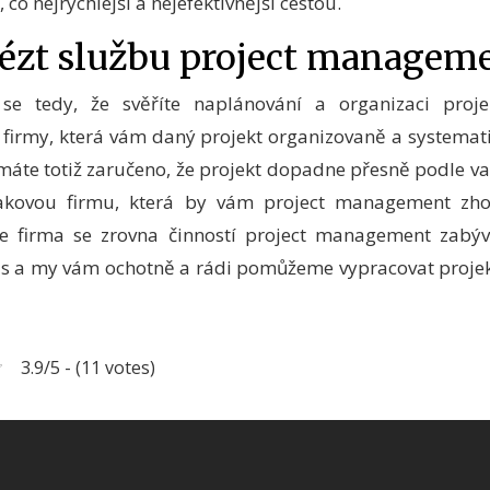
, co nejrychlejší a nejefektivnější cestou.
ézt službu project managem
 se tedy, že svěříte naplánování a organizaci pro
 firmy, která vám daný projekt organizovaně a systemat
máte totiž zaručeno, že projekt dopadne přesně podle va
akovou firmu, která by vám
project management
zhot
e firma se zrovna činností project management zabýv
ás a my vám ochotně a rádi pomůžeme vypracovat projekt
3.9/5 - (11 votes)