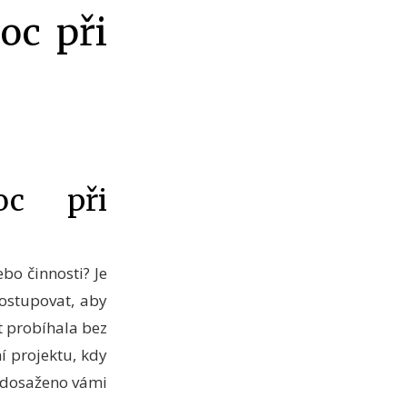
oc při
oc při
bo činnosti? Je
postupovat, aby
t probíhala bez
í projektu, kdy
o dosaženo vámi