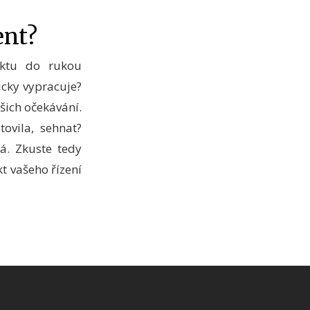
ent?
jektu do rukou
icky vypracuje?
šich očekávání.
ovila, sehnat?
á. Zkuste tedy
 vašeho řízení