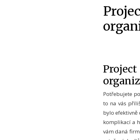
Proje
organ
Proje
organiz
Potřebujete po
to na vás příl
bylo efektivně
komplikací a h
vám daná firma