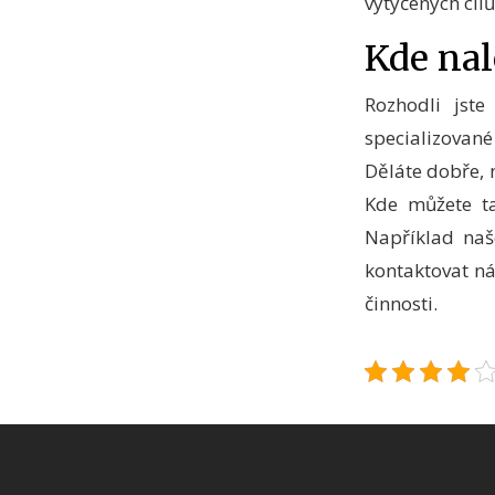
vytyčených cílů
Kde nal
Rozhodli jste
specializované
Děláte dobře, 
Kde můžete t
Například naš
kontaktovat n
činnosti.