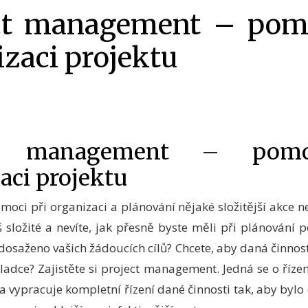
ct management – pom
izaci projektu
ct management – pom
aci projektu
moci při organizaci a plánování nějaké složitější akce ne
iš složité a nevíte, jak přesně byste měli při plánování 
 dosaženo vašich žádoucích cílů? Chcete, aby daná činnos
ladce? Zajistěte si project management. Jedná se o řízen
 vypracuje kompletní řízení dané činnosti tak, aby byl