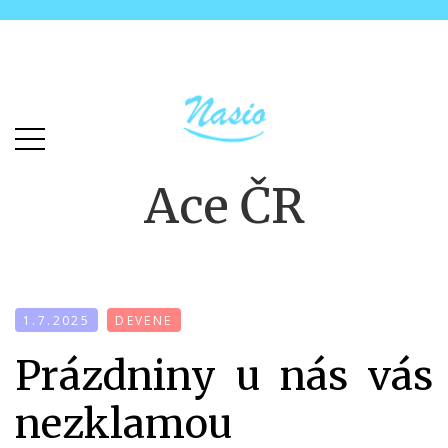
Skip
Skip
to
to
main
content
menu
Ace ČR
1.7.2025
DEVENE
Prázdniny u nás vás
nezklamou