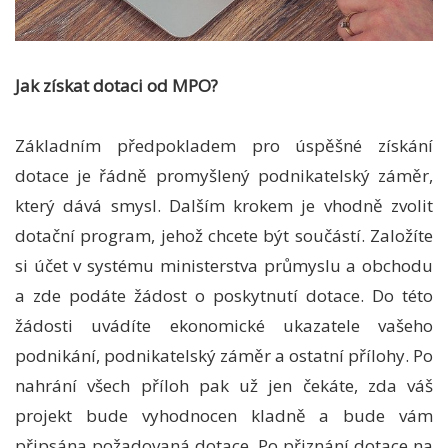
Jak získat dotaci od MPO?
Základním předpokladem pro úspěšné získání
dotace je řádně promyšlený podnikatelský záměr,
který dává smysl. Dalším krokem je vhodně zvolit
dotační program, jehož chcete být součástí. Založíte
si účet v systému ministerstva průmyslu a obchodu
a zde podáte žádost o poskytnutí dotace. Do této
žádosti uvádíte ekonomické ukazatele vašeho
podnikání, podnikatelský záměr a ostatní přílohy. Po
nahrání všech příloh pak už jen čekáte, zda váš
projekt bude vyhodnocen kladně a bude vám
připsána požadovaná dotace. Po přiznání dotace na