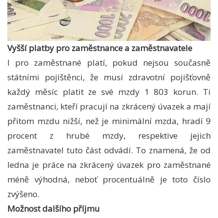
Vyšší platby pro zaměstnance a zaměstnavatele
I pro zaměstnané platí, pokud nejsou současně
státními pojištěnci, že musí zdravotní pojišťovně
každý měsíc platit ze své mzdy 1 803 korun. Ti
zaměstnanci, kteří pracují na zkrácený úvazek a mají
přitom mzdu nižší, než je minimální mzda, hradí 9
procent z hrubé mzdy, respektive jejich
zaměstnavatel tuto část odvádí. To znamená, že od
ledna je práce na zkrácený úvazek pro zaměstnané
méně výhodná, neboť procentuálně je toto číslo
zvýšeno.
Možnost dalšího příjmu