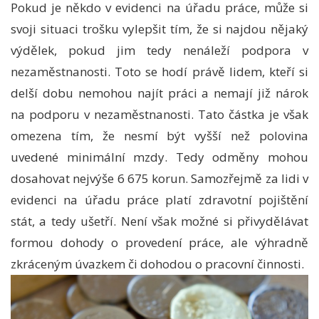
Pokud je někdo v evidenci na úřadu práce, může si
svoji situaci trošku vylepšit tím, že si najdou nějaký
výdělek, pokud jim tedy nenáleží podpora v
nezaměstnanosti. Toto se hodí právě lidem, kteří si
delší dobu nemohou najít práci a nemají již nárok
na podporu v nezaměstnanosti. Tato částka je však
omezena tím, že nesmí být vyšší než polovina
uvedené minimální mzdy. Tedy odměny mohou
dosahovat nejvýše 6 675 korun. Samozřejmě za lidi v
evidenci na úřadu práce platí zdravotní pojištění
stát, a tedy ušetří. Není však možné si přivydělávat
formou dohody o provedení práce, ale výhradně
zkráceným úvazkem či dohodou o pracovní činnosti.