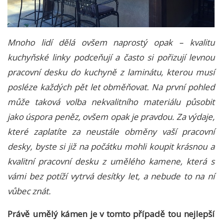
Mnoho lidí dělá ovšem naprostý opak – kvalitu
kuchyňské linky podceňují a často si pořizují levnou
pracovní desku do kuchyně
z laminátu, kterou musí
posléze každých pět let obměňovat. Na první pohled
může taková volba nekvalitního materiálu působit
jako úspora peněz, ovšem opak je pravdou. Za výdaje,
které zaplatíte za neustále obměny vaší pracovní
desky, byste si již na počátku mohli koupit krásnou a
kvalitní pracovní desku z umělého kamene, která s
vámi bez potíží vytrvá desítky let, a nebude to na ní
vůbec znát.
Právě umělý kámen je v tomto případě tou nejlepší