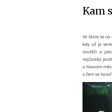
Kam s
Ve škole se na 
kdy už je venk
soutěži a ja
nejčastěji jez
o hlavním měst
o čem se hovoř