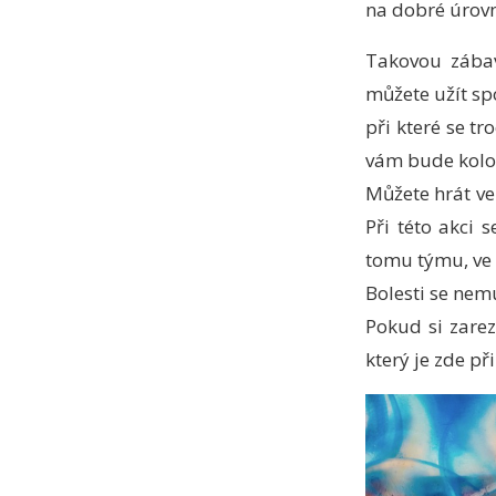
na dobré úrovn
Takovou zábav
můžete užít spo
při které se tr
vám bude kolo
Můžete hrát ve 
Při této akci 
tomu týmu, ve k
Bolesti se nemu
Pokud si zarez
který je zde př