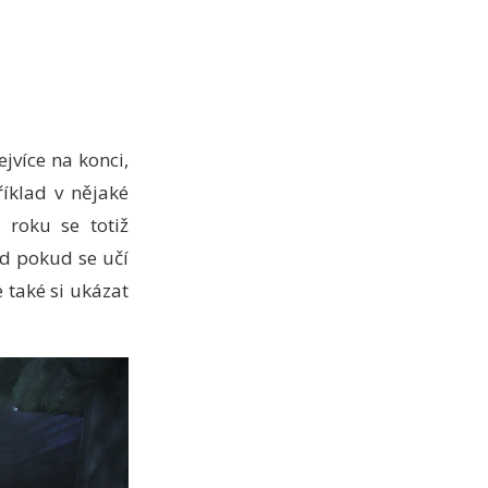
ejvíce na konci,
říklad v nějaké
roku se totiž
ad pokud se učí
 také si ukázat