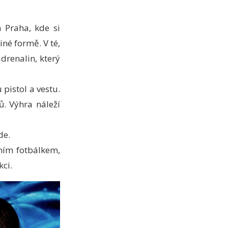
 Praha, kde si
iné formě. V té,
adrenalin, který
 pistol a vestu.
ů. Výhra náleží
de.
lním fotbálkem,
kci.