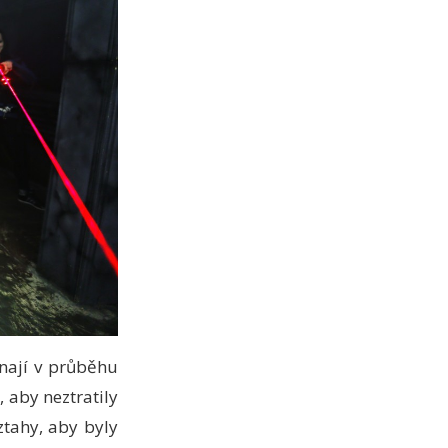
onají v průběhu
 aby neztratily
ztahy, aby byly