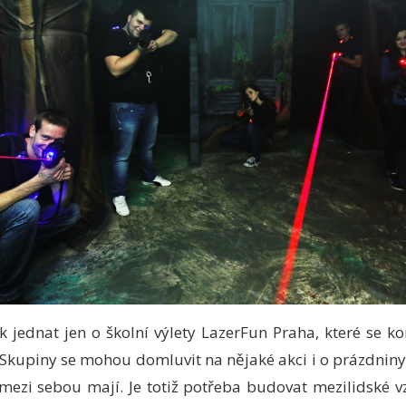
 jednat jen o školní výlety
LazerFun Praha
, které se k
 Skupiny se mohou domluvit na nějaké akci i o prázdniny,
 mezi sebou mají. Je totiž potřeba budovat mezilidské v