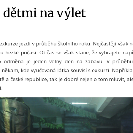
 dětmi na výlet
exkurze jezdí v průběhu školního roku. Nejčastěji však n
u hezké počasí. Občas se však stane, že vyhrajete nap
ko odměna je jeden volný den na zábavu. V průběhu 
dí někam, kde vyučovaná látka souvisí s exkurzí. Napříkl
ě a české republice, tak je dobré nejen o tom mluvit, ale
í.