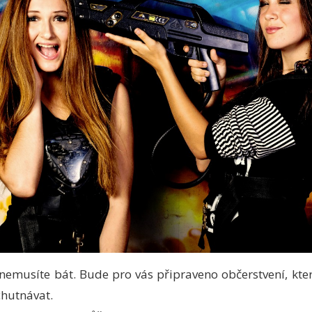
nemusíte bát. Bude pro vás připraveno občerstvení, kte
chutnávat.