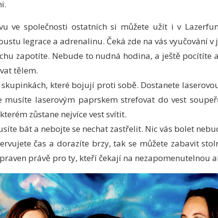
i.
u ve společnosti ostatních si můžete užít i v Lazerfun
ustu legrace a adrenalinu. Čeká zde na vás vyučování v j
ochu zapotíte. Nebude to nudná hodina, a ještě pocítíte 
vat tělem.
skupinkách, které bojují proti sobě. Dostanete laserovou
se musíte laserovým paprskem strefovat do vest soupeř
terém zůstane nejvíce vest svítit.
síte bát a nebojte se nechat zastřelit. Nic vás bolet nebu
ervujete čas a dorazíte brzy, tak se můžete zabavit sto
ipraven právě pro ty, kteří čekají na nezapomenutelnou a