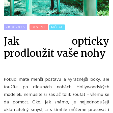
28.9.2016
DEVENE
MÓDA
Jak opticky
prodloužit vaše nohy
Pokud máte menší postavu a výraznější boky, ale
toužíte po dlouhých nohách Hollywoodských
modelek, nemusíte si zas až tolik zoufat – všemu se
dá pomoct. Oko, jak známo, je nejjednodušeji
oklamatelný smysl, a s tímhle můžeme pracovat i