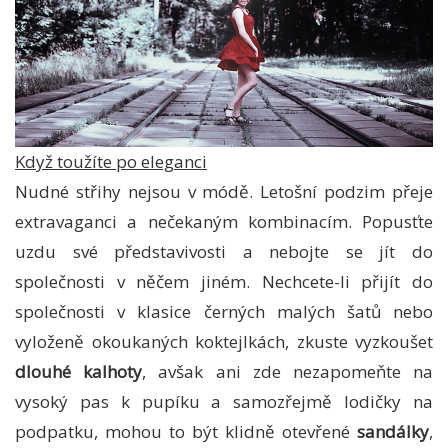
Když toužíte po eleganci
Nudné střihy nejsou v módě. Letošní podzim přeje
extravaganci a nečekaným kombinacím. Popusťte
uzdu své představivosti a nebojte se jít do
společnosti v něčem jiném. Nechcete-li přijít do
společnosti v klasice černých malých šatů nebo
vyloženě okoukaných koktejlkách, zkuste vyzkoušet
dlouhé kalhoty
, avšak ani zde nezapomeňte na
vysoký pas k pupíku a samozřejmě lodičky na
podpatku, mohou to být klidně otevřené
sandálky
,