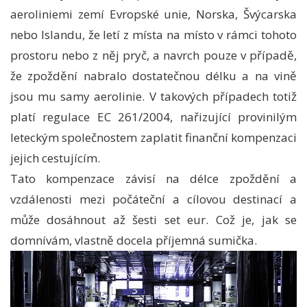
aeroliniemi zemí Evropské unie, Norska, Švýcarska
nebo Islandu, že letí z místa na místo v rámci tohoto
prostoru nebo z něj pryč, a navrch pouze v případě,
že zpoždění nabralo dostatečnou délku a na vině
jsou mu samy aerolinie. V takových případech totiž
platí regulace EC 261/2004, nařizující provinilým
leteckým společnostem zaplatit finanční kompenzaci
jejich cestujícím.
Tato kompenzace závisí na délce zpoždění a
vzdálenosti mezi počáteční a cílovou destinací a
může dosáhnout až šesti set eur. Což je, jak se
domnívám, vlastně docela příjemná sumička.