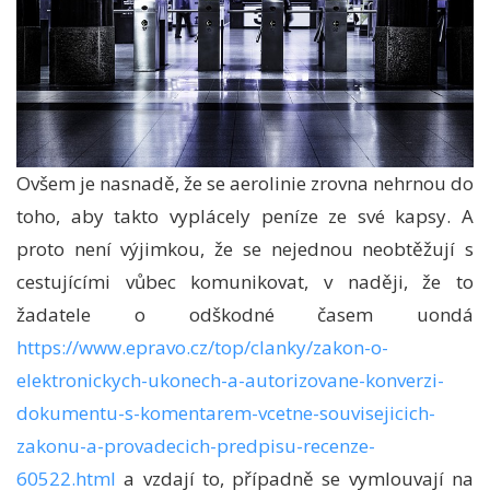
Ovšem je nasnadě, že se aerolinie zrovna nehrnou do
toho, aby takto vyplácely peníze ze své kapsy. A
proto není výjimkou, že se nejednou neobtěžují s
cestujícími vůbec komunikovat, v naději, že to
žadatele o odškodné časem uondá
https://www.epravo.cz/top/clanky/zakon-o-
elektronickych-ukonech-a-autorizovane-konverzi-
dokumentu-s-komentarem-vcetne-souvisejicich-
zakonu-a-provadecich-predpisu-recenze-
60522.html
a vzdají to, případně se vymlouvají na