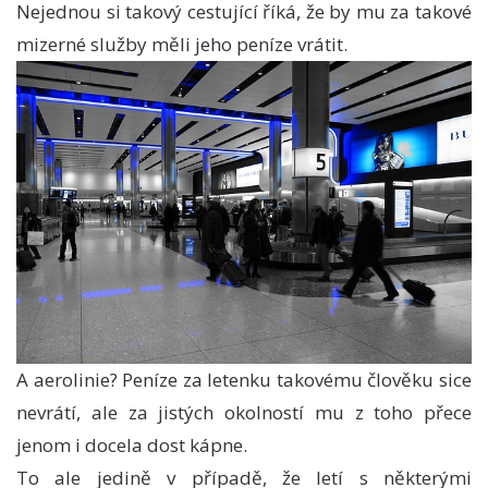
Nejednou si takový cestující říká, že by mu za takové
mizerné služby měli jeho peníze vrátit.
A aerolinie? Peníze za letenku takovému člověku sice
nevrátí, ale za jistých okolností mu z toho přece
jenom i docela dost kápne.
To ale jedině v případě, že letí s některými