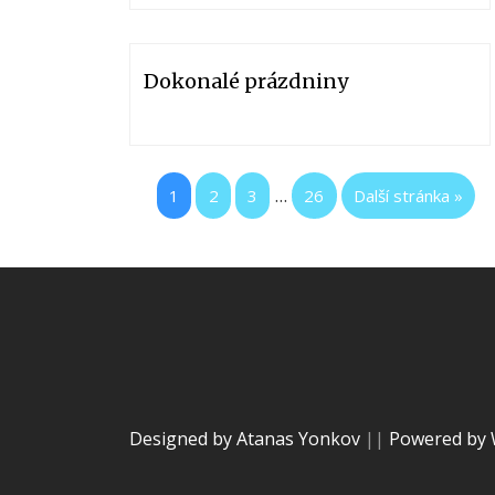
Dokonalé prázdniny
...
1
2
3
26
Další stránka »
Designed by Atanas Yonkov
||
Powered by