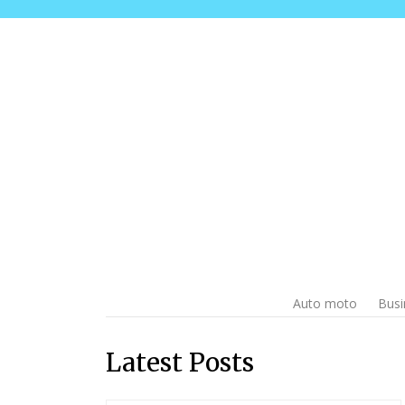
Skip
Skip
to
to
main
content
menu
Auto moto
Busi
Latest Posts